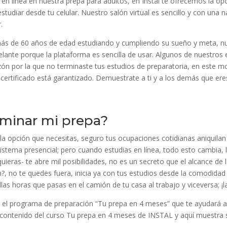
n línea en nuestra prepa para adultos, en Instal te ofrecemos la opc
udiar desde tu celular. Nuestro salón virtual es sencillo y con una nav
.
ás de 60 años de edad estudiando y cumpliendo su sueño y meta, nu
lante porque la plataforma es sencilla de usar. Algunos de nuestros 
zón por la que no terminaste tus estudios de preparatoria, en este m
 certificado está garantizado. Demuestrate a ti y a los demás que ere
minar mi prepa?
 la opción que necesitas, seguro tus ocupaciones cotidianas aniquilan
stema presencial; pero cuando estudias en línea, todo esto cambia, la
uieras- te abre mil posibilidades, no es un secreto que el alcance de 
 no te quedes fuera, inicia ya con tus estudios desde la comodidad d
las horas que pasas en el camión de tu casa al trabajo y viceversa; ¡
s el programa de preparación “Tu prepa en 4 meses” que te ayudará a 
l contenido del curso Tu prepa en 4 meses de INSTAL y aquí muestra s