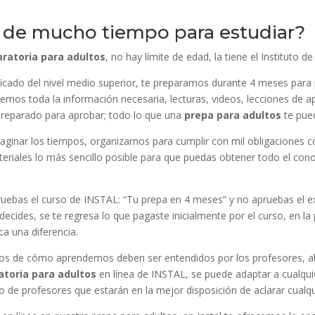
s de mucho tiempo para estudiar?
aratoria para adultos
, no hay límite de edad, la tiene el Instituto 
tificado del nivel medio superior, te preparamos durante 4 meses p
cemos toda la información necesaria, lecturas, videos, lecciones de 
preparado para aprobar; todo lo que una
prepa para adultos
te pued
inar los tiempos, organizarnos para cumplir con mil obligaciones c
riales lo más sencillo posible para que puedas obtener todo el cono
ruebas el curso de INSTAL: “Tu prepa en 4 meses” y no apruebas el ex
 decides, se te regresa lo que pagaste inicialmente por el curso, en la
ca una diferencia.
tilos de cómo aprendemos deben ser entendidos por los profesores, a
atoria para adultos
en línea de INSTAL, se puede adaptar a cualqui
de profesores que estarán en la mejor disposición de aclarar cualqu