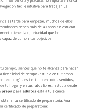
ión más sencilla y práctica, no importa si nunca
egación fácil e intuitiva para trabajar. La
nca es tarde para empezar, muchos de ellos,
estudiantes tienen más de 40 años sin estudiar
omento tienes la oportunidad que las
s capaz de cumplir tus objetivos.
 tu tiempo, sientes que no te alcanza para hacer
 flexibilidad de tiempo -estudia en tu tiempo
las tecnologías es ilimitado en todos sentidos,
e tu hogar y en tus ratos libres, ¡estudia desde
la
prepa para adultos
está a tu alcance!
obtener tu certificado de preparatoria. Ana
u certificado de preparatoria: