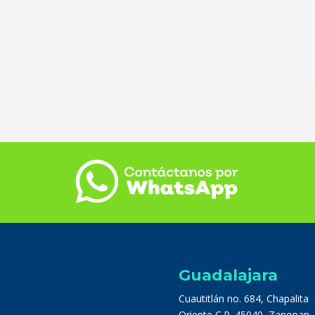
Guadalajara
Cuautitlán no. 684, Chapalita
Oriente C.P. 45040, Zapopan, J