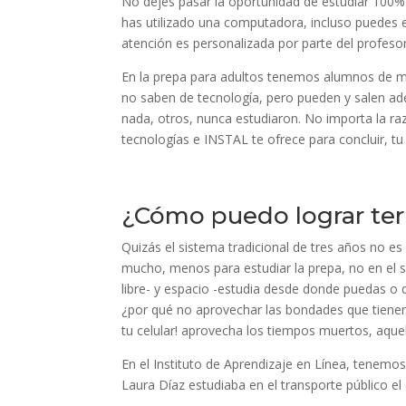
No dejes pasar la oportunidad de estudiar 100% e
has utilizado una computadora, incluso puedes est
atención es personalizada por parte del profesor
En la prepa para adultos tenemos alumnos de m
no saben de tecnología, pero pueden y salen ade
nada, otros, nunca estudiaron. No importa la ra
tecnologías e INSTAL te ofrece para concluir, tu
¿Cómo puedo lograr ter
Quizás el sistema tradicional de tres años no es
mucho, menos para estudiar la prepa, no en el si
libre- y espacio -estudia desde donde puedas o q
¿por qué no aprovechar las bondades que tienen?,
tu celular! aprovecha los tiempos muertos, aquel
En el Instituto de Aprendizaje en Línea, tenemo
Laura Díaz estudiaba en el transporte público e