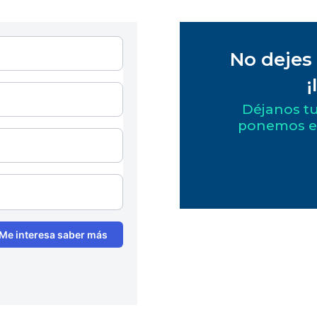
No dejes
¡
Déjanos tu
ponemos en