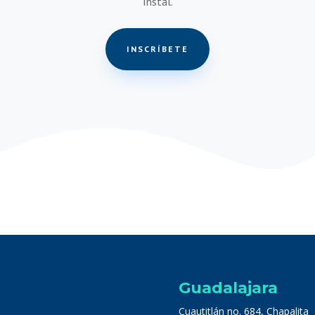
Instal.
INSCRÍBETE
Guadalajara
Cuautitlán no. 684, Chapalita