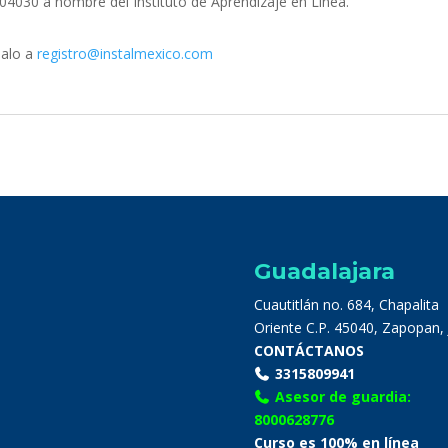
04030 a nombre del Instituto de Aprendizaje en Línea.
dalo a
registro@instalmexico.com
Guadalajara
Cuautitlán no. 684, Chapalita
Oriente C.P. 45040, Zapopan, J
CONTÁCTANOS
3315809941
Asesor de guardia:
8000628776
Curso es 100% en línea