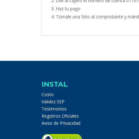
Dile al cajero el número de cuenta 01757
Haz tu pago
Tómale una foto al comprobante y mán
INSTAL
Costo
Validez SEP
Testimonios
Registros Oficiales
Aviso de Privacidad